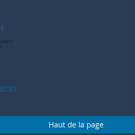
SE
NSARTS
r
N
UBOIS
Haut de la page