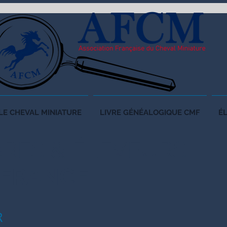
LE CHEVAL MINIATURE
LIVRE GÉNÉALOGIQUE CMF
É
RES &
ÉLEVEURS
 FRANCE
R