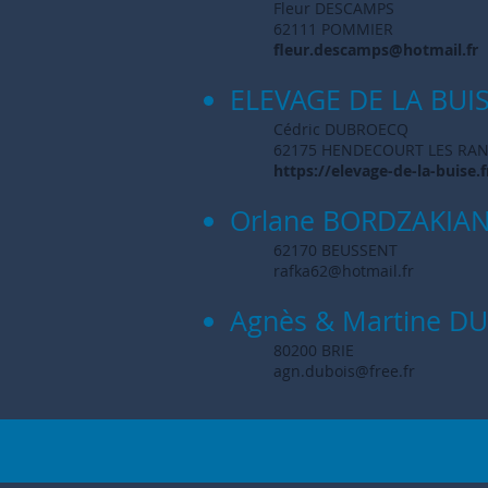
Fleur DESCAMPS
62111 POMMIER
fleur.descamps@hotmail.fr
ELEVAGE DE LA BUI
Cédric DUBROECQ
62175 HENDECOURT LES RA
https://elevage-de-la-buise.f
Orlane BORDZAKIA
62170 BEUSSENT
rafka62@hotmail.fr
Agnès & Martine D
80200 BRIE
agn.dubois@free.fr