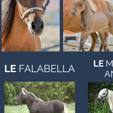
LE
M
LE
FALABELLA
A