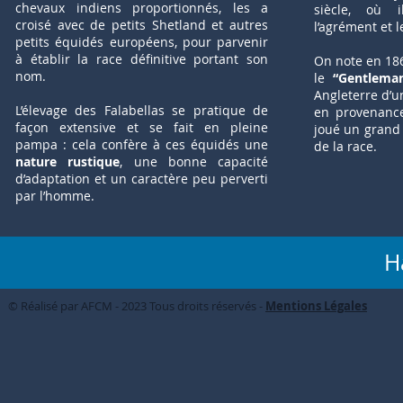
chevaux indiens proportionnés, les a
siècle, où 
croisé avec de petits Shetland et autres
l’agrément et l
petits équidés européens, pour parvenir
à établir la race définitive portant son
On note en 186
nom.
le
“Gentlema
Angleterre d’u
L’élevage des Falabellas se pratique de
en provenance
façon extensive et se fait en pleine
joué un grand 
pampa : cela confère à ces équidés une
de la race.
nature rustique
, une bonne capacité
d’adaptation et un caractère peu perverti
par l’homme.
H
© Réalisé par AFCM - 2023 Tous droits réservés -
Mentions Légales