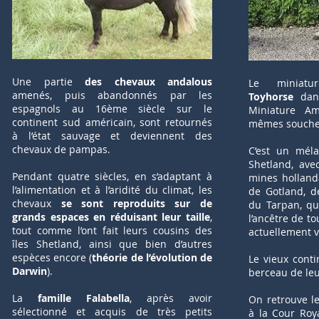
Une partie
des chevaux andalous
Le miniatu
amenés, puis abandonnés par les
Toyhorse
dan
espagnols au 16ème siècle sur le
Miniature Am
continent sud américain, sont retournés
mêmes souche
à l’état sauvage et deviennent des
chevaux de pampas.
C’est un mél
Shetland, ave
Pendant quatre siècles, en s’adaptant à
mines holland
l’alimentation et à l’aridité du climat, les
de Gotland, d
chevaux
se sont reproduits sur de
du Tarpan, qu
grands espaces en réduisant leur taille
,
l’ancêtre de to
tout comme l’ont fait leurs cousins des
actuellement v
îles Shetland, ainsi que bien d’autres
espèces encore (
théorie de l’évolution de
Le vieux conti
Darwin
).
berceau de le
La
famille Falabella
, après avoir
On retrouve le
sélectionné et acquis de très petits
à la Cour Roy