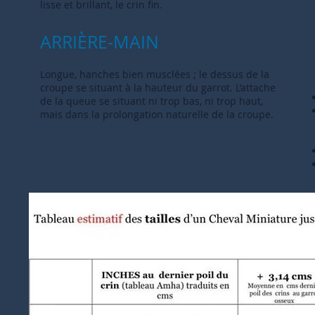
lisse et brillant, le crin fin.
ARRIÈRE-MAIN
Longue, hanches bien musclées ; le dessus de la
croupe se situant à la hauteur du garrot. L’attache
de la queue se situant ni trop bas, ni trop haut,
mais dans la prolongation naturelle de la croupe.