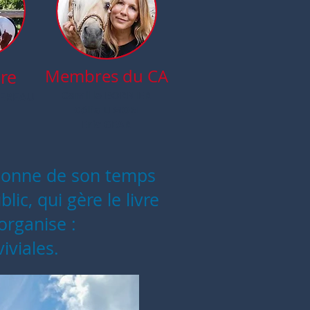
Membres du CA
ère
Camille BORNIER
ZEREAU
Célia LIMON
Eric GEAR
donne de son temps
ic, qui gère le livre
organise :
iviales.