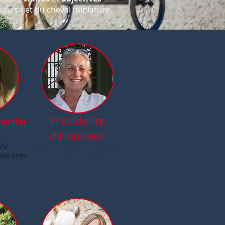
au sujet du cheval miniature.
dente
Présidente
d'Honneur
ORT
70
Dominique LALOUM
mail.com
07 70 70 48 09