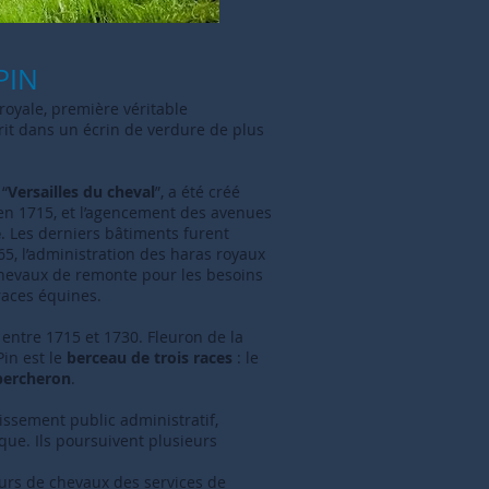
PIN
oyale, première véritable
crit dans un écrin de verdure de plus
“
Versailles du cheval
”, a été créé
n 1715, et l’agencement des avenues
e
. Les derniers bâtiments furent
65, l’administration des haras royaux
chevaux de remonte pour les besoins
 races équines.
 entre 1715 et 1730. Fleuron de la
Pin est le
berceau de trois races
: le
percheron
.
issement public administratif,
ique. Ils poursuivent plusieurs
eurs de chevaux des services de