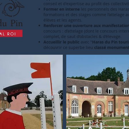
conseil et d'expertise au profit des collectivi
Former en interne
les personnels des Hara
formations et des stages comme l’attelage a
élèves et les agents.
Renforcer une ouverture aux manifestatio
concours : d’attelage (dont le concours inter
complet, de saut d’obstacles & d’élevage.
Accueillir le public
avec "
Haras du Pin tour
découvrir ce superbe lieu
classé monument