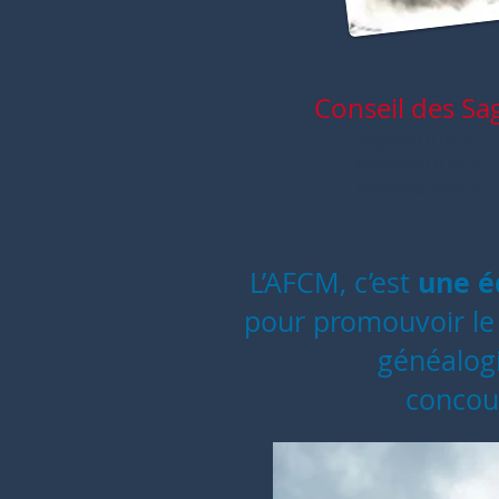
Conseil des Sa
Agnès DUBOIS
Martine DUBOIS
Bernard REBOIS
une é
L’AFCM, c’est
pour promouvoir l
généalogi
concour