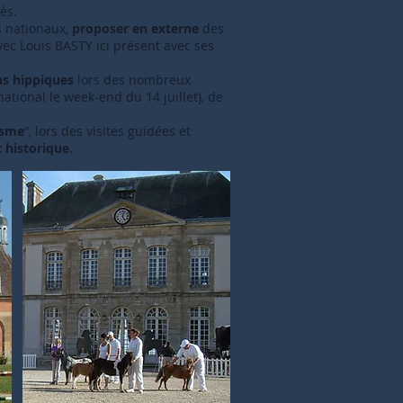
tés.
s nationaux,
proposer en externe
des
vec Louis BASTY ici présent avec ses
ns hippiques
lors des nombreux
national le week-end du 14 juillet), de
isme
”, lors des visites guidées et
 historique
.