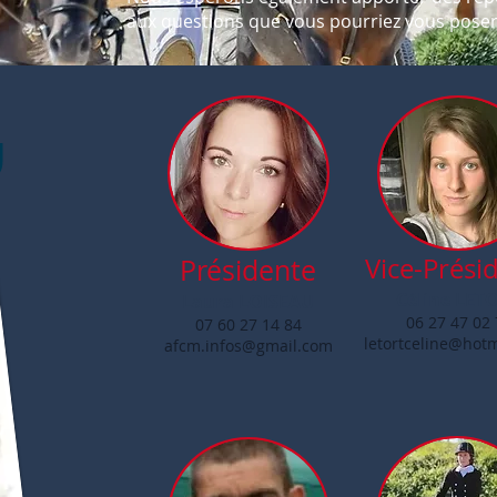
aux questions que vous pourriez vous poser 
U
Vice-Prési
Présidente
Céline LET
Laura LOISEAU
06 27 47 02 
07 60 27 14 84
letortceline@hot
afcm.infos@gmail.com