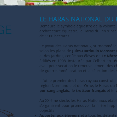
LE HARAS NATIONAL DU 
GE
Demeure le symbole équestre de la volonté r
architecture équestre, le Haras du Pin s’ins
de 1100 hectares.
Ce joyau des Haras nationaux, surnommé le 
selon les plans de
Jules-Hardouin Mansart
e
et des jardins, confié aux élèves de
Le Nôtr
édifiés en 1908. Instaurée par Colbert en 16
avait pour vocation le renouvellement des 
de guerre, l’amélioration et la sélection des
Il fut le premier des haras royaux construits
région Normandie et de l’Orne, le Haras du 
pur-sang anglais
, le
trotteur français
et le
Au XXIème siècle, les Haras Nationaux, établ
s’organisent pour promouvoir la filière hipp
objectifs :
Apporter aux éleveurs
et à tous les détent