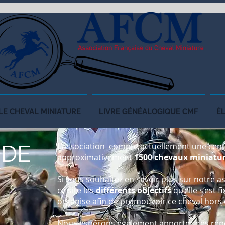
LE CHEVAL MINIATURE
LIVRE GÉNÉALOGIQUE CMF
É
DE
L’association compte actuellement une cen
approximativement
1500 chevaux miniatures
Si vous souhaitez en savoir plus sur notre a
ce site les
différents objectifs
qu’elle s’est f
organise afin de promouvoir ce cheval hor
Nous espérons également apporter des ré