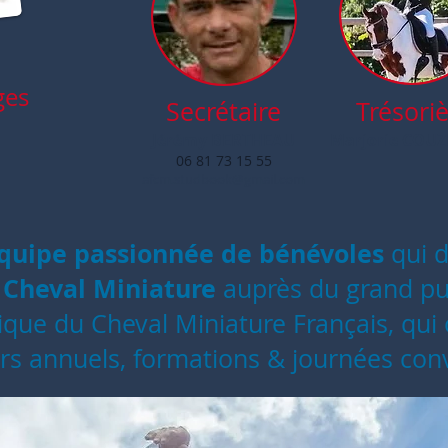
ges
Secrétaire
Trésori
Jérémy BERTHEAU
Marjorie COU
06 81 73 15 55
afcm.studbook@gmail.com
quipe passionnée de bénévoles
qui 
Cheval Miniature
e
auprès du grand publ
que du Cheval Miniature Français, qui 
s annuels, formations & journées conv