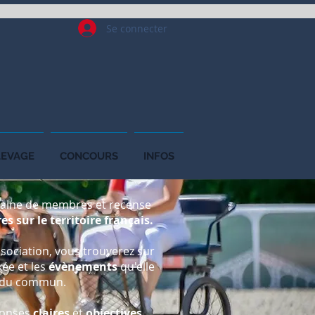
Se connecter
LEVAGE
CONCOURS
INFOS
taine de membres et recense
 sur le territoire français.
ssociation, vous trouverez sur
ixée et les
évènements
qu'elle
s du commun.
ponses
claires
et
objectives