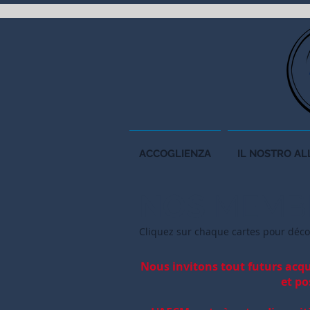
ACCOGLIENZA
IL NOSTRO A
NOS
MEMB
Cliquez sur chaque carte
s pour déc
Nous invitons tout futurs acqu
et po