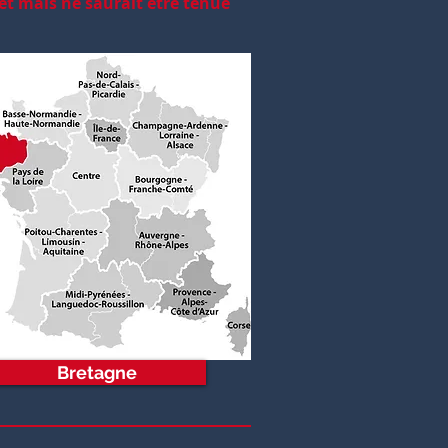
jet mais ne saurait être tenue
.
Bretagne