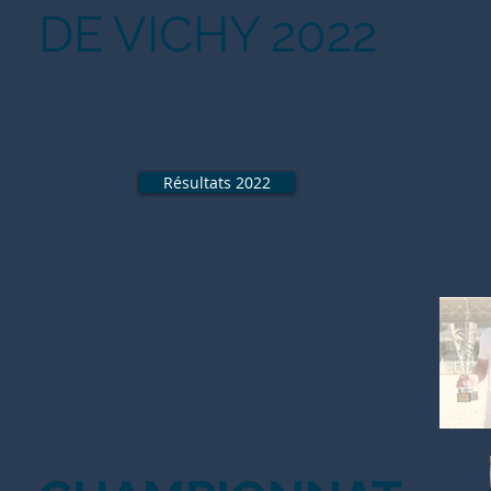
DE VICHY 2022
Résultats 2022