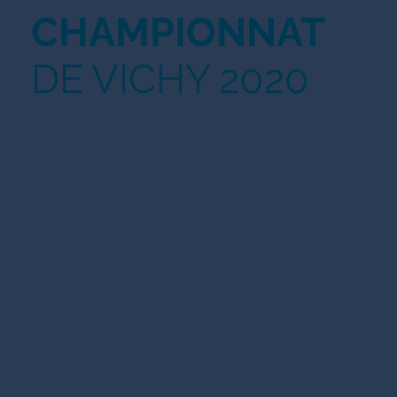
CHAMPIONNAT
DE VICHY 2020