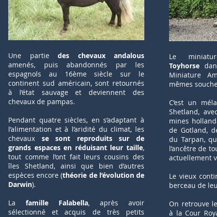
Une partie
des chevaux andalous
Le miniatu
amenés, puis abandonnés par les
Toyhorse
dan
espagnols au 16ème siècle sur le
Miniature Am
continent sud américain, sont retournés
mêmes souche
à l’état sauvage et deviennent des
chevaux de pampas.
C’est un mél
Shetland, ave
Pendant quatre siècles, en s’adaptant à
mines holland
l’alimentation et à l’aridité du climat, les
de Gotland, d
chevaux
se sont reproduits sur de
du Tarpan, qu
grands espaces en réduisant leur taille
,
l’ancêtre de to
tout comme l’ont fait leurs cousins des
actuellement v
îles Shetland, ainsi que bien d’autres
espèces encore (
théorie de l’évolution de
Le vieux conti
Darwin
).
berceau de le
La
famille Falabella
, après avoir
On retrouve le
sélectionné et acquis de très petits
à la Cour Roy