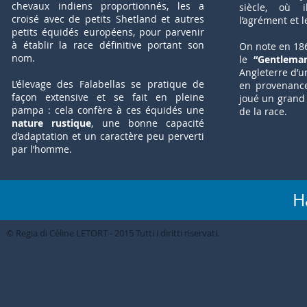
chevaux indiens proportionnés, les a
siècle, où 
croisé avec de petits Shetland et autres
l’agrément et l
petits équidés européens, pour parvenir
à établir la race définitive portant son
On note en 186
nom.
le
“Gentlema
Angleterre d’u
L’élevage des Falabellas se pratique de
en provenance
façon extensive et se fait en pleine
joué un grand 
pampa : cela confère à ces équidés une
de la race.
nature rustique
, une bonne capacité
d’adaptation et un caractère peu perverti
par l’homme.
H
© Regia di Céline LETORT - 2015 Tutti i diritti riservati.