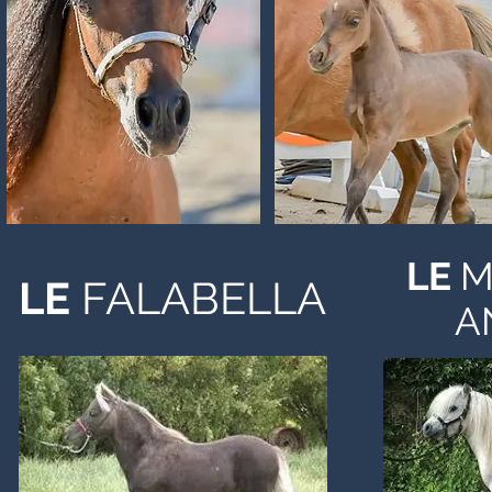
LE
M
LE
FALABELLA
A