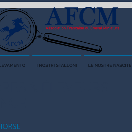
LLEVAMENTO
I NOSTRI STALLONI
LE NOSTRE NASCITE
RES &
ÉLEVEURS
ANCE
HORSE