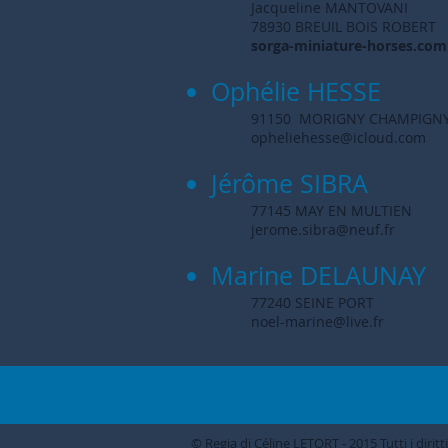
Jacqueline MANTOVANI
78930 BREUIL BOIS ROBERT
sorga-miniature-horses.com
Ophélie HESSE
91150 MORIGNY CHAMPIGN
opheliehesse@icloud.com
Jérôme SIBRA
77145 MAY EN MULTIEN
jerome.sibra@neuf.fr
Marine DELAUNAY
77240 SEINE PORT
noel-marine@live.fr
© Regia di Céline LETORT - 2015 Tutti i diritti