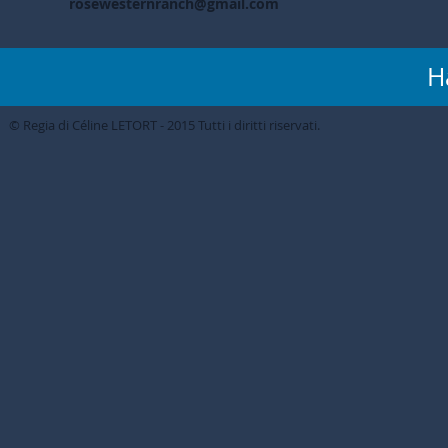
rosewesternranch@gmail.com
H
© Regia di Céline LETORT - 2015 Tutti i diritti riservati.