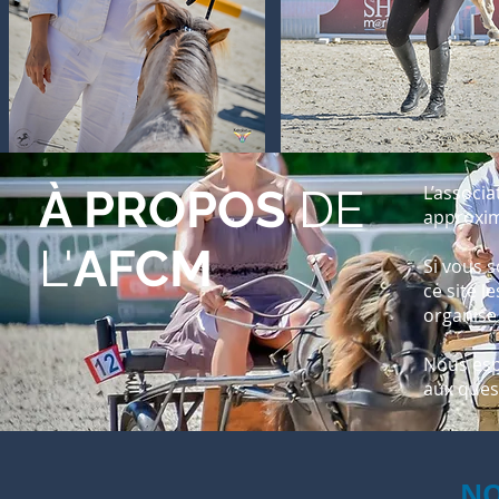
À PROPOS
DE
L’associ
approxi
L'
AFCM
Si vous s
ce site l
organise
Nous esp
aux ques
N