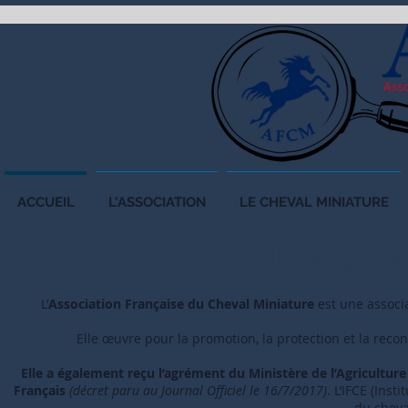
ACCUEIL
L'ASSOCIATION
LE CHEVAL MINIATURE
BIENVENUE
sur le
L’
Association Française du Cheval Miniature
est une associ
Elle œuvre pour la promotion, la protection et la reco
Elle a également reçu l’agrément du Ministère de l’Agriculture
Français
(décret paru au Journal Officiel le 16/7/2017)
. L’IFCE (Ins
du cheva