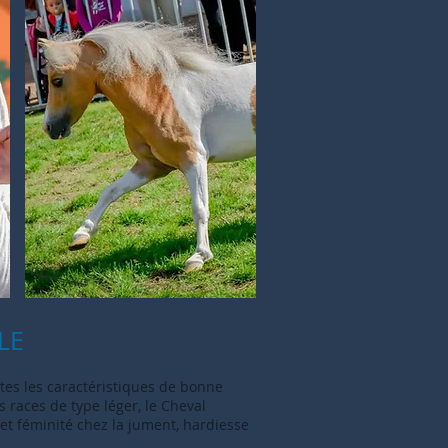
LE
tes les caractéristiques de bonne
 races de type léger, le Cheval
et féminité chez la jument, hardiesse