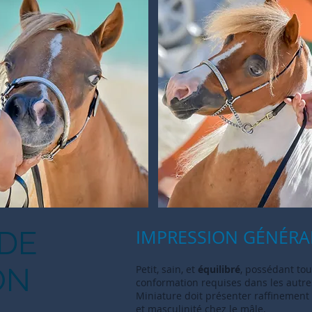
DE
IMPRESSION GÉNÉRA
ON
Petit, sain, et
équilibré
, possédant tou
conformation requises dans les autres
Miniature doit présenter raffinement 
et masculinité chez le mâle.