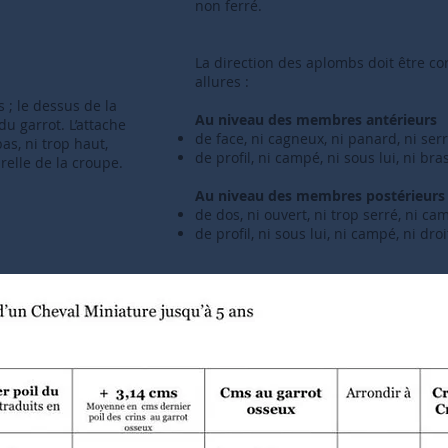
non ferré.
La direction des aplombs doit être corr
allures :
; le dessus de la
Au niveau des membres antérieurs
du garrot. L’attache
de face, ni cagneux, ni panard, ni serr
as, ni trop haut,
de profil, ni campé, ni sous lui, ni br
relle de la croupe.
Au niveau des membres postérieurs
de dos, ni ouvert, ni trop serré, ni ca
de profil, ni sous lui, ni campé, ni dro