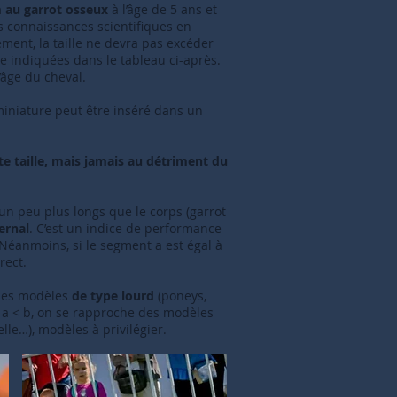
 au garrot osseux
à l’âge de 5 ans et
es connaissances scientifiques en
ment, la taille ne devra pas excéder
ce indiquées dans le tableau ci-après.
l’âge du cheval.
iniature peut être inséré dans un
te taille, mais jamais au détriment du
 un peu plus longs que le corps (garrot
ernal
. C’est un indice de performance
Néanmoins, si le segment a est égal à
rect.
 des modèles
de type lourd
(poneys,
si a < b, on se rapproche des modèles
lle…), modèles à privilégier.