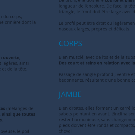
De profil, elle doit être
courte
et
bien
longueur de l’encolure. De face, la t
triangle, le front doit être large avec
on du corps,
e crinière dont la
Le profil peut être droit ou légèreme
.
naseaux larges, propres et délicats.
CORPS
Bien musclé, avec de l’os et de la sub
n ouverte
,
Dos court et reins en relation avec l
 légères, ainsi
et de la tête.
Passage de sangle profond ; ventre et 
bedonnants, résultant d’une bonne co
JAMBE
Bien droites, elles forment un carré lo
tés
(mélanges de
sabots pointant en avant. L’inclinaiso
,
ainsi que toutes
rester harmonieuse, sans changement d
s
.
pieds doivent être ronds et compacts,
cheval
soyeuse, le poil