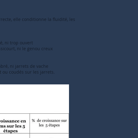
ecte, elle conditionne la fluidité, les
é, ni trop ouvert
assicourt, ni le genou creux
mbré, ni jarrets de vache
it ou coudés sur les jarrets.