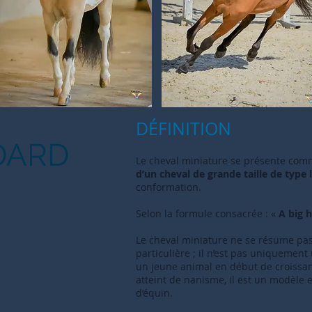
DÉFINITION
DARD
Le cheval miniature se présente co
d’un cheval de grande taille de type 
conformation.
Selon la formule consacrée : «
A big 
Le cheval miniature ne se résume pas
particulière ; il n’est pas uniquement u
un jeune animal en début de croissanc
atteint de nanisme, il est un modèle 
d’équin.