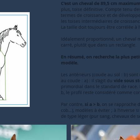
C’est un cheval de 89,5 cm maximum
plus, toise définitive. Compte tenu d
termes de croissance et de développe
les toises intermédiaires de croissan
La taille doit toujours être corrélée à 
Idéalement proportionné, un cheval m
carré, plutôt que dans un rectangle.
En résumé, on recherche la plus peti
modèle.
Les antérieurs (coude au sol : b) sont
au coude : a) : il s’agit du
vide sous st
primordial dans le standard de race. 
b, le profil reste considéré comme cor
Par contre,
si a > b
, on se rapproche
cob…), modèles à éviter ; à l’inverse 
de type léger (pur sang, chevaux de se