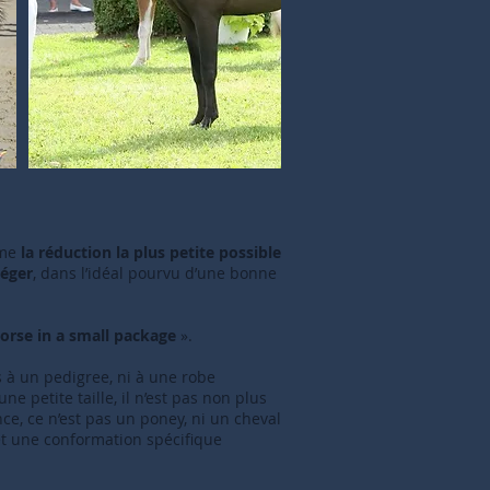
mme
la réduction la plus petite possible
léger
, dans l’idéal pourvu d’une bonne
horse in a small package
».
 à un pedigree, ni à une robe
ne petite taille, il n’est pas non plus
e, ce n’est pas un poney, ni un cheval
et une conformation spécifique