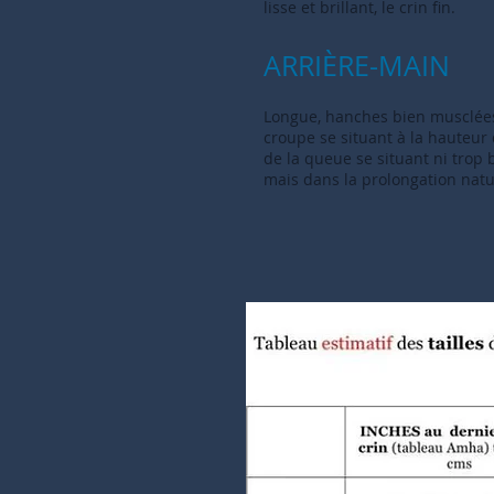
lisse et brillant, le crin fin.
ARRIÈRE-MAIN
Longue, hanches bien musclées 
croupe se situant à la hauteur 
de la queue se situant ni trop b
mais dans la prolongation natu