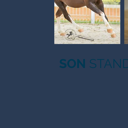
SON
STAN