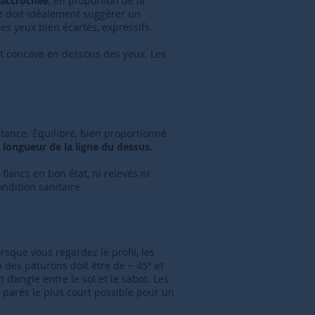
 accrochée
, en proportion de la
ête doit idéalement suggérer un
 des yeux bien écartés, expressifs.
nt concave en dessous des yeux. Les
stance. Équilibré, bien proportionné.
a longueur de la ligne du dessus.
flancs en bon état, ni relevés ni
ndition sanitaire.
rsque vous regardez le profil, les
n des paturons doit être de ~ 45° et
’angle entre le sol et le sabot. Les
 parés le plus court possible pour un