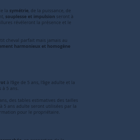
de la
symétrie
, de la puissance, de
nt,
souplesse et impulsion
seront à
allures révéleront la présence et le
etit cheval parfait mais jamais au
ement harmonieux et homogène
rot
à l’âge de 5 ans, l'âge adulte et la
s à 5 ans.
ns, des tables estimatives des tailles
 5 ans adulte seront utilisées par la
rmation pour le propriétaire.