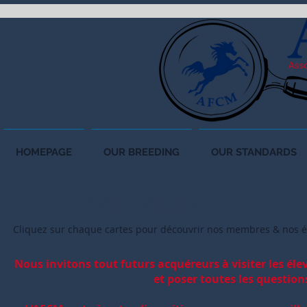
HOMEPAGE
OUR BREEDING
OUR STANDARDS
NOS
MEMBRES
Cliquez sur chaque carte
s pour découvrir nos membr
es & nos é
Nous invitons tout futurs acquéreurs à visiter les él
et poser toutes les question