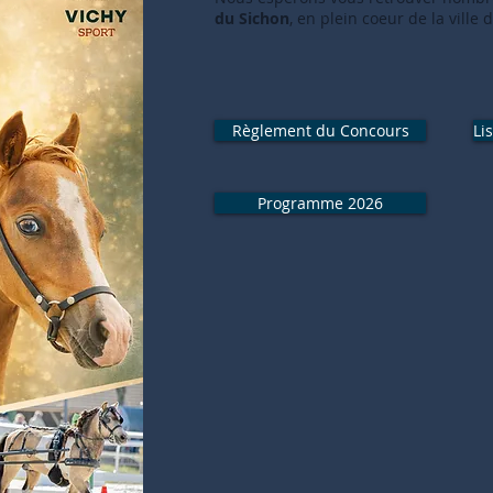
du Sichon
, en plein coeur de la ville 
Règlement du Concours
Li
Programme 2026