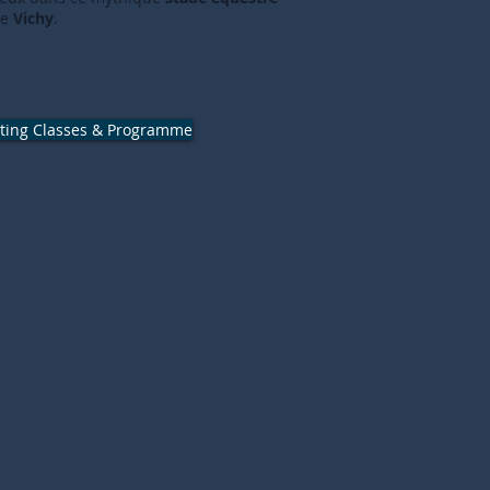
de
Vich
y
.
sting Classes & Programme