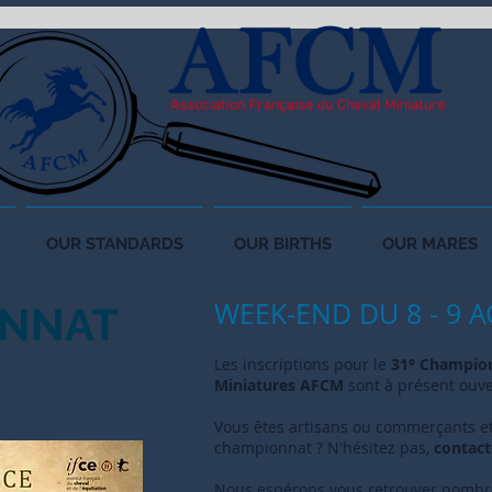
OUR STANDARDS
OUR BIRTHS
OUR MARES
WEEK-END DU 8 - 9 
ONNAT
Les inscriptions pour le
31° Champion
Miniatures AFCM
sont à prése
nt ouve
Vous êtes artisans ou commerçants et
championnat ? N'hésitez pas,
contact
Nous espérons vous retrouver nombr