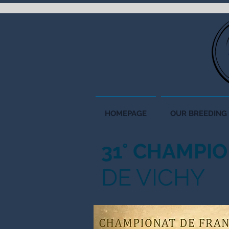
HOMEPAGE
OUR BREEDING
31° CHAMPI
DE VICHY