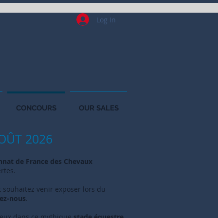
Log In
CONCOURS
OUR SALES
AOÛT 2026
nat de France des Chevaux
rtes.
 souhaitez ve
nir exposer lors du
ez-nous
.
eux dans ce mythique
stade équestre