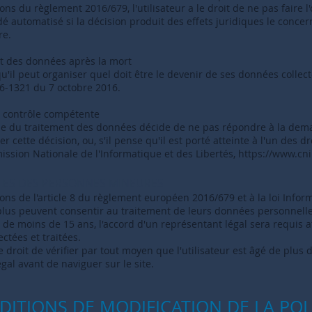
s du règlement 2016/679, l'utilisateur a le droit de ne pas faire l
 automatisé si la décision produit des effets juridiques le concern
re.
rt des données après la mort
 qu'il peut organiser quel doit être le devenir de ses données collect
6-1321 du 7 octobre 2016.
 de contrôle compétente
le du traitement des données décide de ne pas répondre à la deman
er cette décision, ou, s'il pense qu'il est porté atteinte à l'un des d
mission Nationale de l'Informatique et des Libertés,
https://www.cnil
LES DES PERSONNES MINEURES
s de l'article 8 du règlement européen 2016/679 et à la loi Informa
lus peuvent consentir au traitement de leurs données personnelle
ur de moins de 15 ans, l'accord d'un représentant légal sera requis
ctées et traitées.
le droit de vérifier par tout moyen que l'utilisateur est âgé de plus
gal avant de naviguer sur le site.
NDITIONS DE MODIFICATION DE LA POL