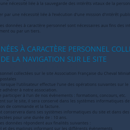
 une nécessité liée à la sauvegarde des intérêts vitaux de la pers
r par une nécessité liée à l'exécution d'une mission d'intérêt publi
 des données à caractère personnel sont nécessaires aux fins des int
ment ou par un tiers.
NNÉES À CARACTÈRE PERSONNEL COLL
DE LA NAVIGATION SUR LE SITE
 ET TRAITÉES ET MODE DE COLLECTE
onnel collectées sur le site Association Française du Cheval Miniat
postales
orsque l'utilisateur effectue l'une des opérations suivantes sur le s
aite adhérer à notre association.
te participer à l'un de nos évènements : formations, concours, etc.
ent sur le site, il sera conservé dans les systèmes informatiques de
bon de commande et la facture.
t conservera dans ses systèmes informatiques du site et dans des 
ectées pour une durée de : 10 ans.
 des données répondent aux finalités suivantes :
riel et des mailings informant sur les différents évènements