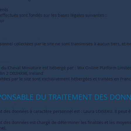
on
ents
ffectués sont fondés sur les bases légales suivantes :
lisateur
NNÉES A DES TIERS
onnel collectées par le site ne sont transmises à aucun tiers, et ne
ONNÉES
e du Cheval Miniature est hébergé par : Wix Online Platform Limited ,
blin 2 D02HX96, Ireland
aitées par le site sont exclusivement hébergées et traitées en Franc
ESPONSABLE DU TRAITEMENT DES DON
RAITE
MENT DES DONNÉES
t des données à caractère personnel est : Laura LOISEAU. Il peut ê
t des données est chargé de déterminer les finalités et les moyens
nel.