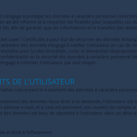
PONSABLE DU TRAITEMENT DES DONNÉES
 s'engage à protéger les données à caractère personnel collectées
n'en ait été informé et à respecter les finalités pour lesquelles ces 
at SSL afin de garantir que les informations et le transfert des donn
cket Layer" Certificate) a pour but de sécuriser les données échangée
raitement des données s'engage à notifier l'utilisateur en cas de re
'entraîne pour lui des formalités, coûts et démarches disproportio
a confidentialité ou la sécurité des données à caractère personnel de
engage à informer l'utilisateur par tout moyen.
ITS DE L'UTILISATEUR
tion concernant le traitement des données à caractère personnel, 
raitement des données fasse droit à sa demande, l'utilisateur est
 adresse e-mail, et si cela est pertinent, son numéro de compte o
t des données est tenu de répondre à l'utilisateur dans un délai d
OITS DE L'UTILISATEUR EN MATIÈRE DE COLLECTE ET TRAI
tion et droit à l'effacement