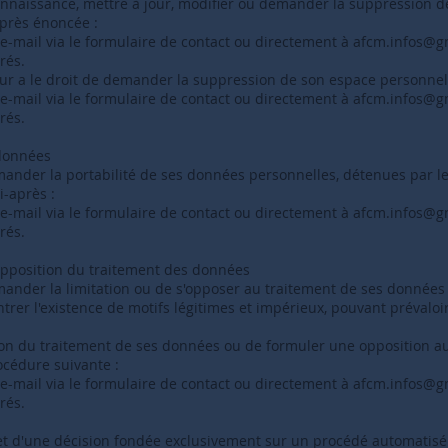
connaissance, mettre à jour, modifier ou demander la suppression 
après énoncée :
n e-mail via le formulaire de contact ou directement à
afcm.infos@g
rés.
ateur a le droit de demander la suppression de son espace personnel
n e-mail via le formulaire de contact ou directement à
afcm.infos@g
rés.
 données
emander la portabilité de ses données personnelles, détenues par le 
i-après :
n e-mail via le formulaire de contact ou directement à
afcm.infos@g
rés.
 l'opposition du traitement des données
emander la limitation ou de s'opposer au traitement de ses données p
rer l'existence de motifs légitimes et impérieux, pouvant prévaloir s
ion du traitement de ses données ou de formuler une opposition a
rocédure suivante :
n e-mail via le formulaire de contact ou directement à
afcm.infos@g
rés.
bjet d'une décision fondée exclusivement sur un procédé automatisé