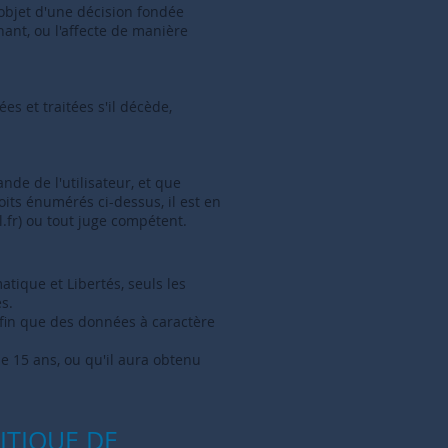
'objet d'une décision fondée
ant, ou l'affecte de manière
ées et traitées s'il décède,
de de l'utilisateur, et que
roits énumérés ci-dessus, il est en
.fr
) ou tout juge compétent.
tique et Libertés, seuls les
s.
 afin que des données à caractère
 de 15 ans, ou qu'il aura obtenu
ITIQUE DE