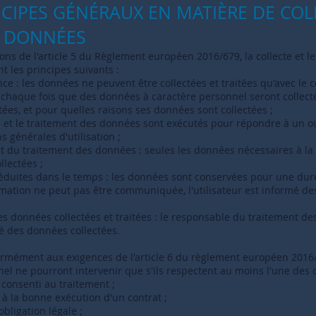
INCIPES GÉNÉRAUX EN MATIÈRE DE COL
E DONNÉES
ns de l'article 5 du Règlement européen 2016/679, la collecte et l
nt les principes suivants :
nce : les données ne peuvent être collectées et traitées qu'avec le 
chaque fois que des données à caractère personnel seront collectées
ées, et pour quelles raisons ses données sont collectées ;
ecte et le traitement des données sont exécutés pour répondre à un 
 générales d'utilisation ;
et du traitement des données : seules les données nécessaires à la
llectées ;
uites dans le temps : les données sont conservées pour une durée 
mation ne peut pas être communiquée, l'utilisateur est informé des
 des données collectées et traitées : le responsable du traitement d
ité des données collectées.
nformément aux exigences de l'article 6 du règlement européen 2016/6
el ne pourront intervenir que s'ils respectent au moins l'une des 
 consenti au traitement ;
 à la bonne exécution d'un contrat ;
bligation légale ;