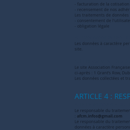
- facturation de la cotisati
- recensement de nos adhér
Les traitements de données e
- consentement de l'uti
- obligation légale
B. TRANSMISSION DES DO
Les données à caractère pers
site.
C. HÉBERGEMENT DES D
Le site Association Français
ci-après : 1 Grant’s Row, Du
Les données collectées et tr
ARTICLE 4 : R
A. LE RESPONSABLE DU T
Le responsable du traitemen
:
afcm.infos@gmail.com
Le responsable du traitemen
données à caractère person