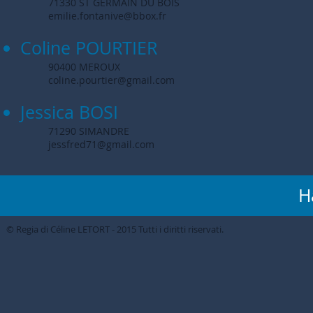
71330 ST GERMAIN DU BOIS
emilie.fontanive@bbox.fr
Coline PO
URTIER
90400 MEROUX
coline.pourtier@gmail.com
Jessica BOSI
71290 SIMANDRE
jessfred71@gmail.com
H
© Regia di Céline LETORT - 2015 Tutti i diritti riservati.