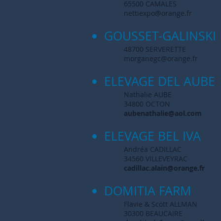
65500 CAMALES
nettiexpo@orange.fr
GOUSSET-GALINSKI
48700 SERVERETTE
morganegc@orange.fr
ELEVAGE DEL AUBE
Nathalie AUBE
34800 OCTON
aubenathalie@aol.com
ELEVAGE BEL IVA
Andréa CADILLAC
34560 VILLEVEYRAC
cadillac.alain@orange.fr
DOMITIA FARM
Flavie & Scott ALLMAN
30300 BEAUCAIRE