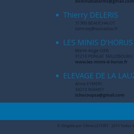
domitiatiafarms@gmail.com
Thierry DELERIS
31360 BEAUCHALOT
tomroxy@wanadoo.fr
LES MINIS D'HORUS
Marie-Ange CIER
31210 PONLAT TAILLEBOURG
www.les-minis-d-horus.fr
ELEVAGE DE LA LAU
Anna EYMERI
34210 NIAMEY
tchocoupsa@gmail.com
© Dirigida por Céline LETORT - 2015 Todos 