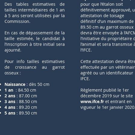
Des tables estimatives de
pour que l’étalon soit
tailles intermédiaires de 1 an
définitivement approuvé, 
à 5 ans seront utilisées par la
attestation de toisage
Commission.
définitif d’un maximum de
89.50 cm au garrot osseux
En cas de dépassement de la
devra être envoyée à l’AFC
taille estimée, le candidat à
l’initiative du propriétaire 
l’inscription à titre initial sera
l’animal et sera transmise 
ajourné.
l’IFCE.
Pour info tailles estimatives
Cette attestation devra êtr
de croissance au garrot
effectuée par un vétérinai
osseux :
agréé ou un identificateur
IFCE.
Naissance
: dès 50 cm
1 an
: 84.50 cm
Règlement publié le 1er
2 ans
: 87.00 cm
décembre 2019 sur le site
3 ans
: 88.50 cm
www.ifce.fr
et entrant en
4 ans
: 89.20 cm
vigueur le 1er janvier 2020
5 ans
: 89.50 cm