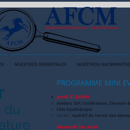
ZA
NUESTROS SEMENTALES
NUESTROS NACIMIENTO
PROGRAMME MINI EV
T
Jeudi 31 Juillet
Ateliers TAP, Conférences, Eleveurs 
n du
Pôle Equithérapie
Soirée :
Apéritif du terroir des éleve
ature
Vendredi 1er août