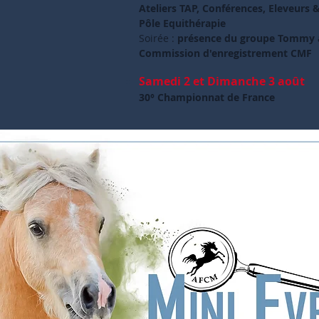
Ateliers TAP, Conférences, Eleveurs 
Pôle Equithérapie
Soirée :
présence du groupe Tommy 
Commission d'enregistrement CMF
Samedi 2 et Dimanche 3 août
30° Championnat de France