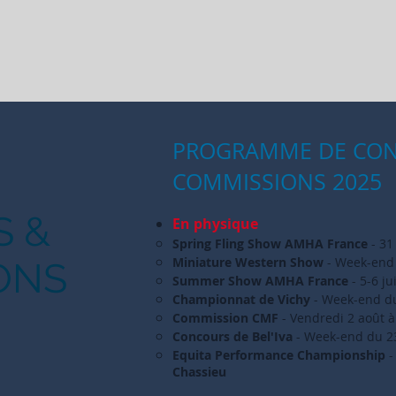
PROGRAMME DE CON
COMMISSIONS 2025
S &
En physique
Spring Fling Show AMHA France
- 31
Miniature Western Show
- Week-end 
ONS
Summer Show AMHA France
- 5-6 jui
Championnat de Vichy
- Week-end d
Commission CMF
- Vendredi 2 août 
Concours de Bel'Iva
- Week-end du 2
Equita Performance Championship
-
Chassieu