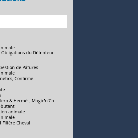
 animale
s Obligations du Détenteur
 Gestion de Pâtures
 animale
nétics, Confirmé
nte
e
tero & Hermès, Magic'n'Co
Débutant
tion animale
 animale
 Filière Cheval