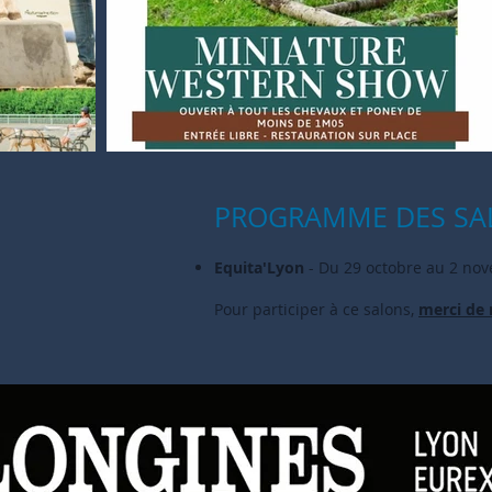
PROGRAMME DES SA
Equita'Lyon
- Du 29 octobre au 2 no
Pour participer à ce
salons,
merci de 