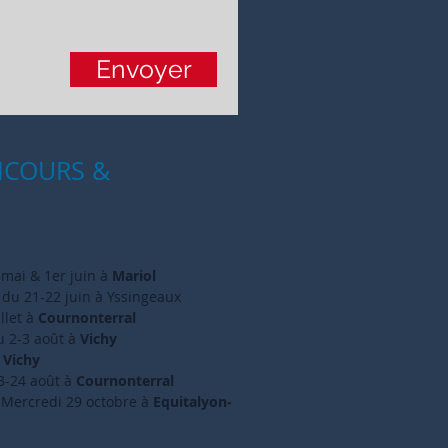
Envoyer
COURS &
 mai & 1er juin à
Mariol
du 21-22 juin à Yssingeaux
llet à
Cournonterral
u 2-3 août à
Vichy
à
Vichy
3-24 août à
Cournonterral
 Mercredi 29 octobre à
Equitalyon-