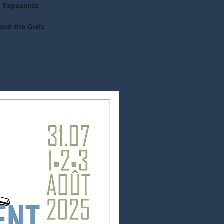
& Exposants
and the Owls