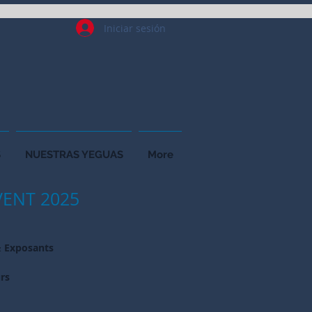
Iniciar sesión
S
NUESTRAS YEGUAS
More
ENT 2025
& Exposants
urs