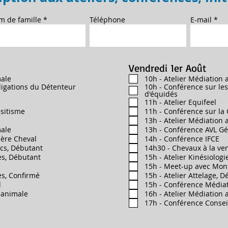
m de famille
Téléphone
E-mail
Vendredi 1er Août
male
10h - Atelier Médiation
ligations du Détenteur
10h - Conférence sur le
d'équidés
11h - Atelier Equifeel
asitisme
11h - Conférence sur la
13h - Atelier Médiation
male
13h - Conférence AVL Gé
ière Cheval
14h - Conférence IFCE
cs, Débutant
14h30 - Chevaux à la ve
es, Débutant
15h - Atelier Kinésiologi
15h - Meet-up avec Mon
es, Confirmé
15h - Atelier Attelage, 
d
15h - Conférence Média
 animale
16h - Atelier Médiation
17h - Conférence Conseil