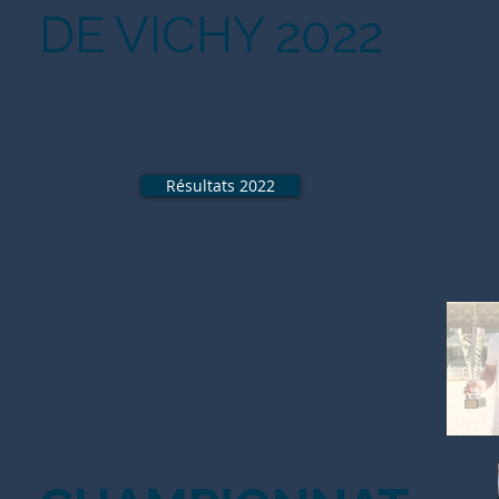
DE VICHY 2022
Résultats 2022