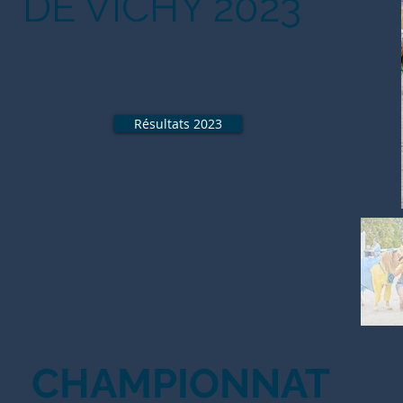
DE VICHY 2023
Résultats 2023
CHAMPIONNAT