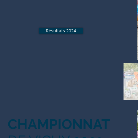
Résultats 2024
CHAMPIONNAT