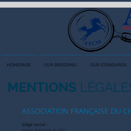
HOMEPAGE
OUR BREEDING
OUR STANDARDS
MENTIONS
LÉGALE
ASSOCIATION FRANÇAISE DU C
Siège social :
Haras National du Pin