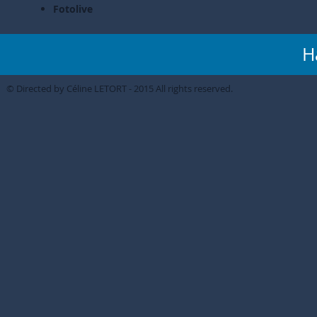
Fotolive
H
© Directed by Céline LETORT - 2015 All rights reserved.