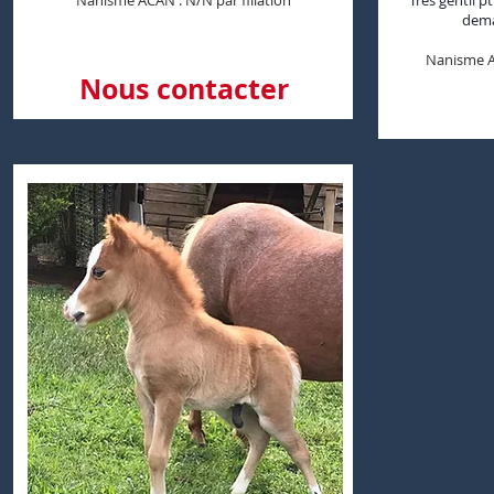
Nanisme ACAN : N/N par filiation
Très gentil pt
dema
Nanisme AC
Nous contacter