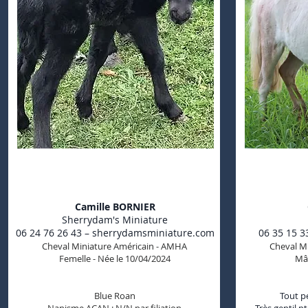
Sherrydam's Obviously
Inti S
Camille BORNIER
Sherrydam's Miniature
06 24 76 26 43 – sherrydamsminiature.com
06 35 15 3
Cheval Miniature Américain - AMHA
Cheval M
Femelle - Née le 10/04/2024
Mâl
Blue Roan
Tout p